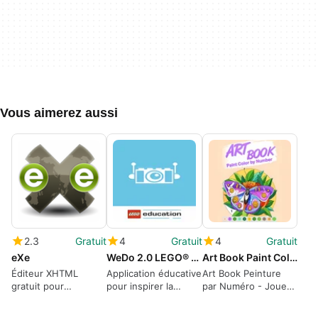
Vous aimerez aussi
2.3
Gratuit
4
Gratuit
4
Gratuit
eXe
WeDo 2.0 LEGO® Education
Art Book Paint Color by Number
Éditeur XHTML
Application éducative
Art Book Peinture
gratuit pour
pour inspirer la
par Numéro - Jouez
l'apprentissage en
créativité des
à des jeux de
ligne
enfants.
Peinture par Numéro