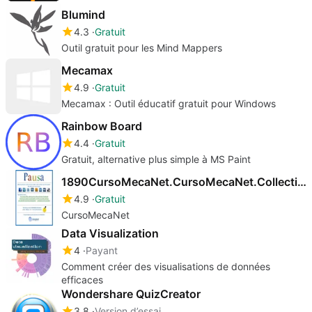
Blumind
4.3
Gratuit
Outil gratuit pour les Mind Mappers
Mecamax
4.9
Gratuit
Mecamax : Outil éducatif gratuit pour Windows
Rainbow Board
4.4
Gratuit
Gratuit, alternative plus simple à MS Paint
1890CursoMecaNet.CursoMecaNet.Collection
4.9
Gratuit
CursoMecaNet
Data Visualization
4
Payant
Comment créer des visualisations de données
efficaces
Wondershare QuizCreator
3.8
Version d’essai